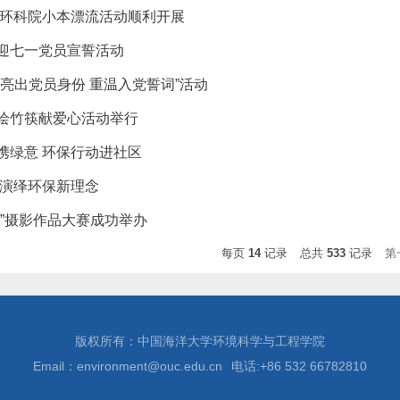
 环科院小本漂流活动顺利开展
迎七一党员宣誓活动
“亮出党员身份 重温入党誓词”活动
绘竹筷献爱心活动举行
携绿意 环保行动进社区
 演绎环保新理念
弦”摄影作品大赛成功举办
每页
14
记录
总共
533
记录
第
版权所有：中国海洋大学环境科学与工程学院
Email：environment@ouc.edu.cn
电话:+86 532 66782810