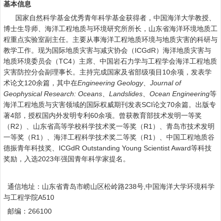
基本信息
国家自然科学基金优秀青年科学基金获得者，中国海洋大学教授、
博士生导师、海洋工程地质与环境研究所所长，山东省海洋环境地质工
程重点实验室副主任。主要从事海洋工程地质环境与地质灾害的科研与
教学工作。现为国际地质灾害与减灾协会（
ICGdR
）海洋地质灾害与
地质环境委员会（
TC4
）主席、中国岩石力学与工程学会海洋工程地质
灾害防控分会副理事长。主持完成国家及省部级项目
10
余项，发表学
术论文
120
余篇，其中在
Engineering Geology
、
Journal of
Geophysical Research: Oceans
、
Landslides
、
Ocean Engineering
等
海洋工程地质与灾害领域的国际权威期刊发表
SCI
论文
70
余篇。出版专
著
4
部，授权国内外发明专利
60
余项。曾获教育部技术发明一等奖
（
R2
）、山东省高等学校科学技术奖一等奖（
R1
）、青岛市技术发明
一等奖（
R1
）、海洋工程科学技术奖二等奖（
R1
）、中国工程地质谷
德振青年科技奖、
ICGdR Outstanding Young Scientist Award
等科技
奖励，入选
2023
年强国青年科学家提名。
通信地址：山东省青岛市崂山区松岭路
238
号
,
中国海洋大学环境科学
与工程学院
A510
邮编：
266100