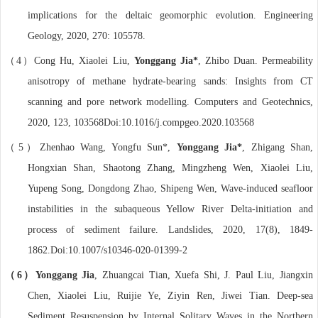
implications for the deltaic geomorphic evolution. Engineering
Geology, 2020, 270: 105578.
（
）
4
Cong Hu, Xiaolei Liu,
Yonggang Jia*
, Zhibo Duan. Permeability
anisotropy of methane hydrate-bearing sands: Insights from CT
scanning and pore network modelling. Computers and Geotechnics,
2020, 123, 103568Doi:10.1016/j.compgeo.2020.103568
（
）
5
Zhenhao Wang, Yongfu Sun*,
Yonggang Jia*
, Zhigang Shan,
Hongxian Shan, Shaotong Zhang, Mingzheng Wen, Xiaolei Liu,
Yupeng Song, Dongdong Zhao, Shipeng Wen, Wave-induced seafloor
instabilities in the subaqueous Yellow River Delta-initiation and
process of sediment failure. Landslides, 2020, 17(8), 1849-
1862.Doi:10.1007/s10346-020-01399-2
（
）
6
Yonggang Jia
, Zhuangcai Tian, Xuefa Shi, J. Paul Liu, Jiangxin
Chen, Xiaolei Liu, Ruijie Ye, Ziyin Ren, Jiwei Tian. Deep-sea
Sediment Resuspension by Internal Solitary Waves in the Northern