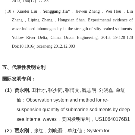
2013, 164(17): 77-85
（
）
，
，
，
，
10
Xiaolei Liu
Yonggang Jia*
Jiewen Zheng
Wei Hou
Lin
，
，
Zhang
Liping Zhang
Hongxian Shan. Experimental evidence of
wave-induced inhomogeneity in the strength of silty seabed sediments:
Yellow River Delta, China. Ocean Engineering, 2013, 59:120-128
Doi:10.1016/j.oceaneng.2012.12.003
五、
代表性发明专利
国际发明专利：
（1）
贾永刚
,
田壮才
,
张少同
,
张博文
,
魏志明
,
刘晓磊
,
单红
仙；
Observation system and method for re-
suspension quantity of submarine sediments by deep-
sea internal waves
，美国发明专利，
US10640176B1
（2）
贾永刚
，张红，刘晓磊，单红仙；
System for