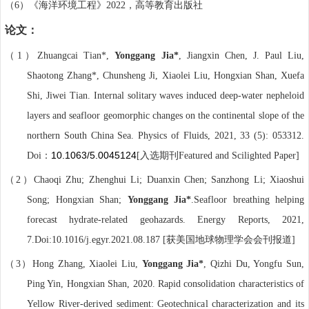
（
）《海洋环境工程》
，高等教育出版社
6
2022
论文：
（
）
1
Zhuangcai Tian*,
Yonggang Jia*
, Jiangxin Chen, J. Paul Liu,
Shaotong Zhang*, Chunsheng Ji, Xiaolei Liu, Hongxian Shan, Xuefa
Shi, Jiwei Tian. Internal solitary waves induced deep-water nepheloid
layers and seafloor geomorphic changes on the continental slope of the
northern South China Sea. Physics of Fluids, 2021, 33 (5): 053312.
：
10.1063/5.0045124
入选期刊
Doi
[
Featured and Scilighted Paper]
（
）
2
Chaoqi Zhu; Zhenghui Li; Duanxin Chen; Sanzhong Li; Xiaoshui
Song; Hongxian Shan;
Yonggang Jia*
.Seafloor breathing helping
forecast hydrate-related geohazards. Energy Reports, 2021,
获美国地球物理学会会刊报道
7.Doi:
10.1016/j.egyr.2021.08.187
[
]
（
）
3
Hong Zhang, Xiaolei Liu,
Yonggang Jia*
, Qizhi Du, Yongfu Sun,
Ping Yin, Hongxian Shan, 2020. Rapid consolidation characteristics of
Yellow River-derived sediment: Geotechnical characterization and its