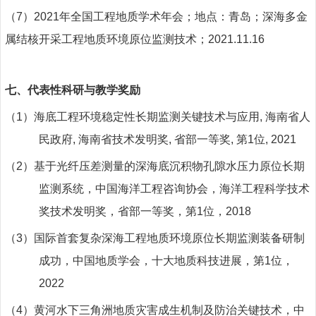
（7）
2021
年全国工程地质学术年会；地点：青岛；深海多金
属结核开采工程地质环境原位监测技术；
2021.11.16
七、
代表性科研与教学奖励
（
1
）海底工程环境稳定性长期监测关键技术与应用
,
海南省人
民政府
,
海南省技术发明奖
,
省部一等奖
,
第
1
位
, 2021
（
2
）基于光纤压差测量的深海底沉积物孔隙水压力原位长期
监测系统，中国海洋工程咨询协会，海洋工程科学技术
奖技术发明奖，省部一等奖，第
1
位，
2018
（
3
）国际首套复杂深海工程地质环境原位长期监测装备研制
成功，中国地质学会，十大地质科技进展，第
1
位，
2022
（
4
）黄河水下三角洲地质灾害成生机制及防治关键技术，中