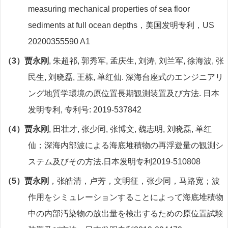
measuring mechanical properties of sea floor
sediments at full ocean depths
，美国发明专利，
US
20200355590 A1
（3）
贾永刚
,
朱超祁
,
郭秀军
,
孟庆生
,
刘涛
,
刘兰军
,
徐海波
,
张
民生
,
刘晓磊
,
王栋
,
单红仙
.
深海台座式のエンジニアリ
ング地質学環境の原位置長期観測装置及び方法
.
日本
发明专利
,
专利号
: 2019-537842
（4）
贾永刚
,
田壮才
,
张少同
,
张博文
,
魏志明
,
刘晓磊
,
单红
仙；深海内部波による海底堆積物の再浮遊量の観測シ
ステム及びその方法
.
日本发明专利
2019-510808
（5）
贾永刚
，张皓清，卢芳，文明征，张少同，马路宽；波
作用をシミュレーションすることによって海底堆積物
中の内部汚染物の放出量を検出するための原位置試験