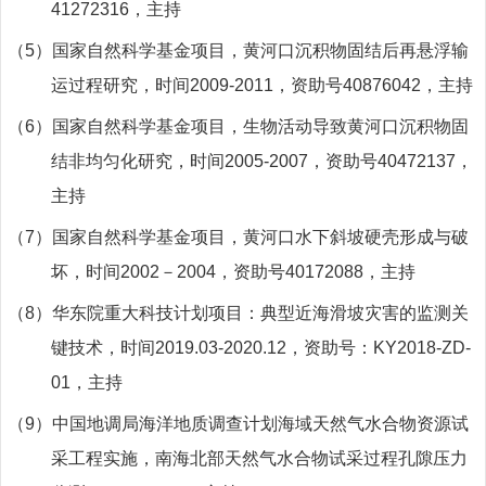
41272316
，主持
（5）
国家自然科学基金项目，黄河口沉积物固结后再悬浮输
运过程研究，时间
2009-2011
，资助号
40876042
，主持
（6）
国家自然科学基金项目，生物活动导致黄河口沉积物固
结非均匀化研究，时间
2005-2007
，资助号
40472137
，
主持
（7）
国家自然科学基金项目，黄河口水下斜坡硬壳形成与破
坏，时间
2002
－
2004
，资助号
40172088
，主持
（8）
华东院重大科技计划项目：典型近海滑坡灾害的监测关
键技术，时间
2019.03-2020.12
，资助号：
KY2018-ZD-
01
，主持
（9）
中国地调局海洋地质调查计划海域天然气水合物资源试
采工程实施，南海北部天然气水合物试采过程孔隙压力