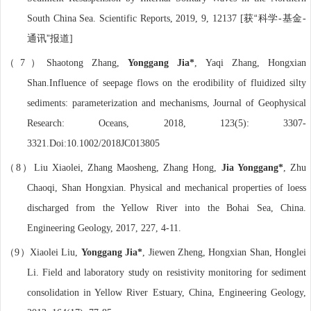
获“科学
基金
South China Sea. Scientific Reports, 2019, 9, 12137
[
-
-
通讯”报道
]
（
）
7
Shaotong Zhang,
Yonggang Jia*
, Yaqi Zhang, Hongxian
Shan.Influence of seepage flows on the erodibility of fluidized silty
sediments: parameterization and mechanisms, Journal of Geophysical
Research: Oceans, 2018, 123(5): 3307-
3321.Doi:10.1002/2018JC013805
（
）
8
Liu Xiaolei, Zhang Maosheng, Zhang Hong,
Jia Yonggang*
, Zhu
Chaoqi, Shan Hongxian. Physical and mechanical properties of loess
discharged from the Yellow River into the Bohai Sea, China.
Engineering Geology, 2017, 227, 4-11.
（
）
9
Xiaolei Liu,
Yonggang Jia*
, Jiewen Zheng, Hongxian Shan, Honglei
Li. Field and laboratory study on resistivity monitoring for sediment
consolidation in Yellow River Estuary, China, Engineering Geology,