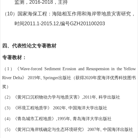
监测，
2016-2018
，主持
（10）
国家海保工程：海陆相互作用和海岸带地质灾害研究，
时间
2011.1-2015.12,
编号
GZH201100203
四、
代表性论文
专著教材
专著教材：
（
）《
1
Wave-forced Sediment Erosion and Resuspension in the Yellow
》
年
出版社（获得
年度海洋优秀科技图书
River Delta
2019
, Springer
2020
奖）
（
）《黄河口沉积物动力学与地质灾害》
年
科学出版社
2
,2011
,
（
）《环境工程地质学》
年
中国海洋大学出版社
3
2002
,
（
）《青岛城市工程地质》
年
青岛海洋大学出版社
4
,1995
,
（
）《黄河口海岸线确定与生态环境研究》
年
中国海洋出版社
5
2007
,