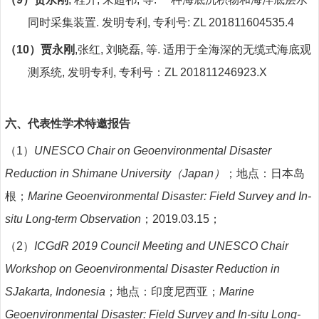
同时采集装置
.
发明专利
,
专利号
: ZL 201811604535.4
（
10
）贾永刚
,
张红
,
刘晓磊
,
等
.
适用于全海深的无缆式海底观
测系统
,
发明专利
,
专利号：
ZL 201811246923.X
六、
代表性学术特邀报告
（1）
UNESCO Chair on Geoenvironmental Disaster
Reduction in Shimane University
（
Japan
）
；地点：日本岛
根；
Marine Geoenvironmental Disaster: Field Survey and In-
situ Long-term Observation
；
2019.03.15
；
（2）
ICGdR 2019 Council Meeting and UNESCO Chair
Workshop on Geoenvironmental Disaster Reduction in
SJakarta, Indonesia
；地点：印度尼西亚；
Marine
Geoenvironmental Disaster: Field Survey and In-situ Long-