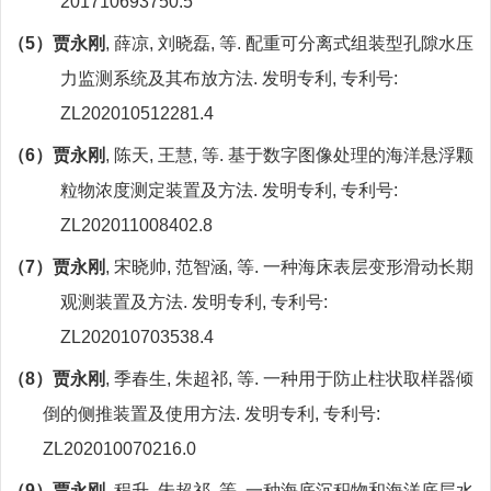
201710693750.5
（
5
）贾永刚
,
薛凉
,
刘晓磊
,
等
.
配重可分离式组装型孔隙水压
力监测系统及其布放方法
.
发明专利
,
专利号
:
ZL202010512281.4
（
6
）
贾永刚
,
陈天
,
王慧
,
等
.
基于数字图像处理的海洋悬浮颗
粒物浓度测定装置及方法
.
发明专利
,
专利号
:
ZL202011008402.8
（
7
）贾永刚
,
宋晓帅
,
范智涵
,
等
.
一种海床表层变形滑动长期
观测装置及方法
.
发明专利
,
专利号
:
ZL202010703538.4
（
8
）贾永刚
,
季春生
,
朱超祁
,
等
.
一种用于防止柱状取样器倾
倒的侧推装置及使用方法
.
发明专利
,
专利号
:
ZL202010070216.0
（
9
）贾永刚
,
程升
,
朱超祁
,
等
.
一种海底沉积物和海洋底层水