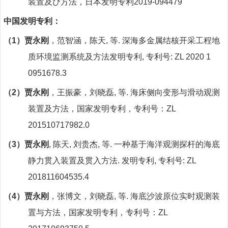
装置及び方法，日本发明专利
2019-094479
中国发明专利：
（
1
）贾永刚
，范智涵，陈天
,
等
.
深海多金属结核开采工程地
质环境监测系统及方法发明专利
,
专利号
: ZL 2020 1
0951678.3
（
2
）贾永刚
，王振豪，刘晓磊
,
等
.
海床侧向变形与滑动观测
装置及方法，国家发明专利，专利号：
ZL
201510717982.0
（
3
）贾永刚
,
陈天
,
刘贵杰
,
等
.
一种基于海洋观测探杆的海底
静力贯入装置及贯入方法
.
发明专利
,
专利号
: ZL
201811604535.4
（
4
）贾永刚
，张博文，刘晓磊
,
等
.
海底沙波原位实时观测装
置与方法，国家发明专利，专利号：
ZL