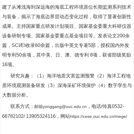
建了从滩浅海到深远海的海底工程环境原位长期监测系列技术
与装备
，揭示了海底边界层动态变化过程，
取得了显著创新性
成果。主持国家重点研发计划项目、国家基金委重大科研仪器
设备研制专项、国家基金委重点基金项目等。发表论文
200
余
篇，
SCI/EI
收录
60
余篇，出版中英文专著
5
部，授权国内外发
明专利
50
余项
，其中美、日、澳、德专利
8
项，获省部级奖励
16
项。
研究兴趣：（
1
）海洋地质灾害监测预警（
2
）海洋工程地
质环境观测装备研发（
3
）深海采矿环境保护（
4
）数字孪生与
大数据分析。
联系方式：
，电话
/
传真
0532-
yonggang@ouc.edu.cn
邮箱
66782102/ 13905324116
，网站
https://cese.ouc.edu.cn/mege/