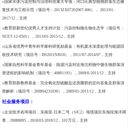
±
国家水体污染控制与治理科技重大专项：河口区典型植物群落生态修
复技术与工程示范（项目号：
2013ZX07202007-006
），
2013/01-
2017/12
，主持
±
教育部新世纪优秀人才支持计划：污染控制微生物生态学（项目号：
NCET-12-0501
），
2013/01-2015/12
，主持
±
山东省优秀中青年科学家科研奖励基金：有机废水深度处理与能源回
收技术研究（项目号：
BS2011NJ018
），
2011/07-2014/07
，主持
±
国家自然科学基金青年基金：陆源污染对近海沉积物中微生物群落演
替进程的影响机制（项目号：
40801193
），
2009/0-2011/12
，主持
±
教育部新教师基金：完全氧化型硫酸盐还原菌群的定向富集及群落演
替解析（项目号：
200804231030
），
2009/01-2011/12
，主持
社会服务项目：
±
企业技术咨询项目，东南亚
-
日本二号（
SJC2
）海缆项目东海段海洋调
查，
20080095
，
2018/03-2018/12
，
101
万元，主持