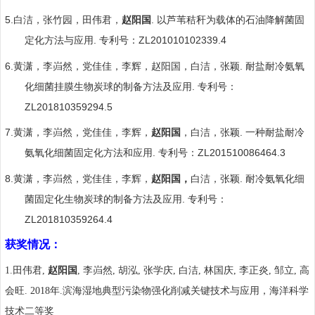
5.
.
白洁，张竹园，田伟君，
赵阳国
以芦苇秸秆为载体的石油降解菌固
.
ZL201010102339.4
定化方法与应用
专利号：
6.
.
黄潇，李岿然，党佳佳，李辉，赵阳国，白洁，张颖
耐盐耐冷氨氧
.
化细菌挂膜生物炭球的制备方法及应用
专利号：
ZL201810359294.5
7.
.
黄潇，李岿然，党佳佳，李辉，
赵阳国
，白洁，张颖
一种耐盐耐冷
.
ZL201510086464.3
氨氧化细菌固定化方法和应用
专利号：
8.
.
黄潇，李岿然，党佳佳，李辉，
赵阳国，
白洁，张颖
耐冷氨氧化细
.
菌固定化生物炭球的制备方法及应用
专利号：
ZL201810359264.4
获奖情况：
1.
田伟君
,
赵阳国
,
李岿然
,
胡泓
,
张学庆
,
白洁
,
林国庆
,
李正炎
,
邹立
,
高
会旺
. 2018
年
.
滨海湿地典型污染物强化削减关键技术与应用
，海洋科学
技术二等奖