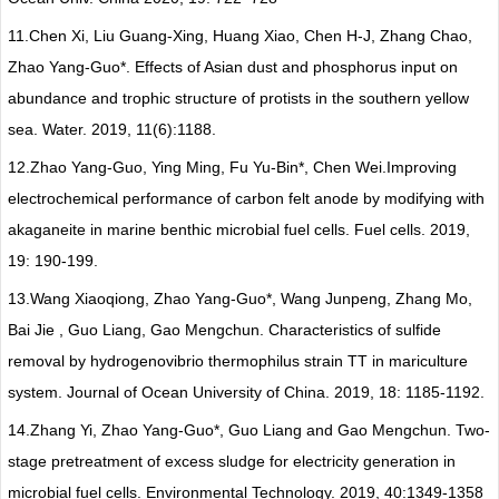
11.
Chen Xi, Liu Guang-Xing, Huang Xiao, Chen H-J, Zhang Chao,
Zhao Yang-Guo*. Effects of Asian dust and phosphorus input on
abundance and trophic structure of protists in the southern yellow
sea. Water. 2019, 11(6):1188.
12.
Zhao Yang-Guo, Ying Ming, Fu Yu-Bin*, Chen Wei.
Improving
electrochemical performance of carbon felt anode by modifying with
akaganeite in marine benthic microbial fuel cells. Fuel cells. 2019,
19: 190-199.
13.
Wang Xiaoqiong, Zhao Yang-Guo*, Wang Junpeng, Zhang Mo,
Bai Jie , Guo Liang, Gao Mengchun. Characteristics of sulfide
removal by hydrogenovibrio thermophilus strain TT in mariculture
system. Journal of Ocean University of China. 2019, 18: 1185-1192.
14.
Zhang Yi, Zhao Yang-Guo*, Guo Liang and Gao Mengchun. Two-
stage pretreatment of excess sludge for electricity generation in
microbial fuel cells. Environmental Technology. 2019, 40:
1349-1358