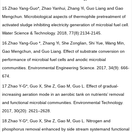
15.
Zhao Yang-Guo*, Zhao Yanhui, Zhang Yi, Guo Liang and Gao
Mengchun. Microbiological aspects of thermophile pretreatment of
activated sludge inhibiting electricity generation of microbial fuel cell.
Water Science & Technology. 2018, 77(8):2134-2145.
16.
Zhao Yang-Guo *, Zhang Yi, She Zonglian, Shi Yue, Wang Min,
Gao Mengchun, and Guo Liang. Effect of substrate conversion on
performance of microbial fuel cells and anodic microbial
communities. Environmental Engineering Science. 2017, 34(9): 666-
674.
17.
Zhao Y-G*, Guo X, She Z, Gao M, Guo L. Effect of gradual-
increasing aeration mode in an aerobic tank on nutrients’ removal
and functional microbial communities. Environmental Technology.
2017, 30(20): 2621–2628.
18.
Zhao Y-G*, Guo X, She Z, Gao M, Guo L. Nitrogen and
phosphorus removal enhanced by side stream systemand functional