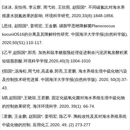
,
,
,
,
,
*.
郑冰冰
吴怡伟
李云辉
周弋铃
王欣雨
赵阳国
不同碳氮比对海水养
.
, 2020,33(8):1848-1856.
殖废水脱氮效果的影响
环境科学研究
,
*,
,
.
Planococcus
孔思佳
赵阳国
姜明宏
王金鹏
磺胺甲恶唑降解菌
kocuriiO516
.
(
),
的分离及其降解特性研究
中国海洋大学学报
自然科学版
2020,50(S1):110-117.
,
*,
.
陈乙平
赵阳国
郭亮
加热和鼠李糖脂预处理促进剩余污泥厌氧发酵积累
.
,2020,40(3):1004-1010
短链脂肪酸
环境科学学报
*,
,
,
,
,
.
赵阳国
汤海松
周弋铃
高孟春
郭亮
王君鹏
海水养殖生境中硫化物污染
.
(
). 2020, 50(3):37-
及控制技术研究进展
中国海洋大学学报
自然科学版
43.
,
*,
,
.
杨萌
赵阳国
王晓琼
王君鹏
固定化硫氧化菌对海水养殖生境中硫化物
.
. 2020, 39(1): 66-74.
的控制效果研究
海洋环境科学
;
;
*;
;
.
王君鹏
王金鹏
赵阳国
姜明宏
陈乙平
陶粒改性及其对海水养殖系统
.
.
2020, 49, (2) 273-277
中硫化物的控制
应用化工