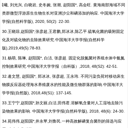
,
,
,
,
,
*,
.
晨曦
刘光兴
白晓岩
史冬婉
张潮
赵阳国
高会旺
黄海南部海域不同
.
类群微型浮游原生生物生长对亚洲沙尘和磷添加的响应
中国海洋大学
(
), 2020, 50(2): 22-30.
学报
自然科学版
30.
,
*,
,
,
,
.
王晓琼
赵阳国
张彦超
王君鹏
郑冰冰
陈乙平
硫氧化菌的吸附固定
.
(
化及对硫化物的去除效果研究
中国海洋大学学报
自然科学
),2019,49(5):78-83.
版
31.
,
,
*,
,
.
杨萌
陈琳
赵阳国
白洁
张彦超
固定化脱氮菌对养殖水体中氨氮
.
,2018, 48(S2): 42-51.
控制效果研究
中国海洋大学学报（自科版）
32.
,
*,
,
,
.
逄文慧
赵阳国
郑冰冰
张彦超
王永玮
不同污染负荷对移动床生
.
物膜反应器处理海水养殖废水的性能及微生物群落的影响
中国海洋大
(
), 2018,48(S1): 137-145.
学学报
自然版
33.
,
*,
,
,
.
王宁宁
赵阳国
孙文丽
白洁
田伟君
溶解氧含量对人工湿地去除污
.
(
), 2018, 48(6): 24-30.
染物效果的影响
中国海洋大学学报
自然科学版
34.
,
*,
,
.
苑伟伟
赵阳国
井永苹
刘鲁民
一种高效解磷复合菌剂的筛选与应