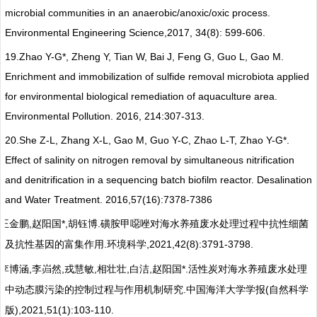
microbial communities in an anaerobic/anoxic/oxic process.
Environmental Engineering Science,2017, 34(8): 599-606.
19.
Zhao Y-G*, Zheng Y, Tian W, Bai J, Feng G, Guo L, Gao M.
Enrichment and immobilization of sulfide removal microbiota applied
for environmental biological remediation of aquaculture area.
Environmental Pollution. 2016, 214:307-313.
20.
She Z-L, Zhang X-L, Gao M, Guo Y-C, Zhao L-T, Zhao Y-G*.
Effect of salinity on nitrogen removal by simultaneous nitrification
and denitrification in a sequencing batch biofilm reactor. Desalination
and Water Treatment. 2016,57(16):7378-7386
,
*,
.
王金鹏
赵阳国
胡钰博
磺胺甲噁唑对海水养殖废水处理过程中抗性细菌
.
,2021,42(8):3791-3798.
及抗性基因的富集作用
环境科学
,
,
,
,
,
*.
李博涵
李岿然
戎慧敏
相壮壮
白洁
赵阳国
活性炭对海水养殖废水处理
.
(
中动态膜污染的控制过程与作用机制研究
中国海洋大学学报
自然科学
),2021,51(1):103-110.
版