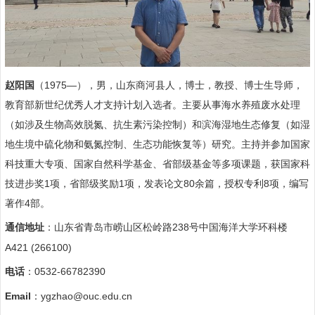
赵阳国
（
1975—
），男，山东商河县人，博士，教授、博士生导师，
教育部新世纪优秀人才支持计划入选者。主要从事海水养殖废水处理
（如涉及生物高效脱氮、抗生素污染控制）和滨海湿地生态修复（如湿
地生境中硫化物和氨氮控制、生态功能恢复等）研究。主持并参加国家
科技重大专项、国家自然科学基金、省部级基金等多项课题，获国家科
技进步奖
1
项，省部级奖励
1
项，发表论文
80
余篇，授权专利
8
项，编写
著作
4
部。
238
通信地址
：山东省青岛市崂山区松岭路
号
中国海洋大学环科楼
A421 (
266100)
0532-66782390
电话
：
Email
ygzhao@ouc.edu.cn
：