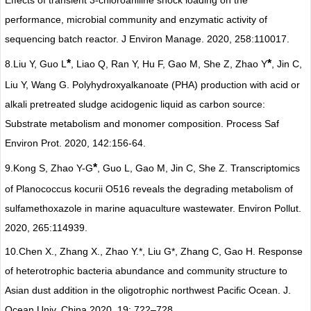
performance, microbial community and enzymatic activity of
sequencing batch reactor. J Environ Manage. 2020, 258:110017.
*
*
8.
Liu Y, Guo L
, Liao Q, Ran Y, Hu F, Gao M, She Z, Zhao Y
, Jin C,
Liu Y, Wang G. Polyhydroxyalkanoate (PHA) production with acid or
alkali pretreated sludge acidogenic liquid as carbon source:
Substrate metabolism and monomer composition. Process Saf
Environ Prot. 2020, 142:156-64.
*
9.
Kong S, Zhao Y-G
, Guo L, Gao M, Jin C, She Z. Transcriptomics
of Planococcus kocurii O516 reveals the degrading metabolism of
sulfamethoxazole in marine aquaculture wastewater. Environ Pollut.
2020, 265:114939.
10.
Chen X., Zhang X., Zhao Y.*, Liu G*, Zhang C, Gao H. Response
of heterotrophic bacteria abundance and community structure to
Asian dust addition in the oligotrophic northwest Pacific Ocean. J.
Ocean Univ. China 2020, 19: 722–728