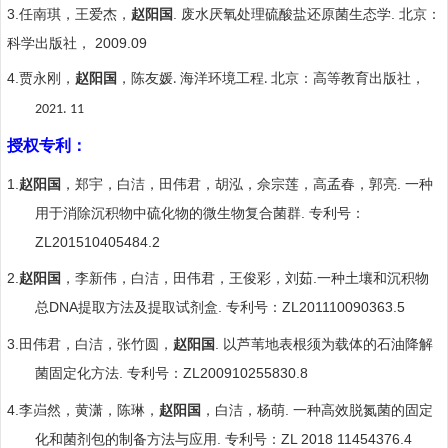
3.
.
.
任南琪，王爱杰，
赵阳国
废水厌氧处理硫酸盐还原菌生态学
北京：
2009.09
科学出版社，
4.
贾永刚，
赵阳国
，陈友媛
海洋环境工程
北京：
高等教育出版社，
.
.
2021. 11
授权专利：
1.
.
赵阳国
，郑宇，白洁，田伟君，胡泓，佘宗莲，高孟春，郭亮
一种
.
用于消除沉积物中硫化物的微生物复合菌群
专利号：
ZL201510405484.2
2.
.
赵阳国
，李新伟，白洁，
田伟
君，王俊彩，刘茹
一种土壤和沉积物
DNA
.
ZL201110090363.5
总
提取方法及提取试剂盒
专利号：
3.
.
田伟君，白洁，张竹圆，
赵阳国
以芦苇地表根须为载体的石油降解
.
ZL200910255830.8
菌固定化方法
专利号：
4.
.
李岿然，黄潇，陈琳，
赵阳国
，白洁，杨萌
一种高效脱氮菌的固定
.
ZL 2018 11454376.4
化和菌剂包的制备方法与应用
专利号：