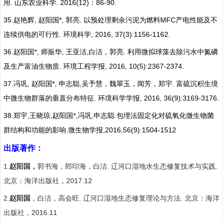
.
. 2016(12)
86-90.
用
山东农业科学
：
35.
,
*,
.
MFC
赵艳辉
赵阳国
郭亮
以预处理剩余污泥为燃料
产电性能及不
.
, 2016, 37(3):1156-1162.
连续供电的可行性
环境科学
36.
*,
,
,
.
赵阳国
师振华
王亚洁
白洁，郭亮
利用微拟球藻去除污水中氮磷
.
, 2016, 10(5):2367-2374.
及生产富油生物质
环境工程学报
37.
,
*,
,
.
冯巩
赵阳国
申志聪
吴予慧，魏翠玉，闻芳，郑宇
富硫沉积生境
.
, 2016, 36(9):3169-3176.
中微生物群落的垂直分布特征
环境科学学报
38.
,
,
*,
,
.
郑宇
王晓琼
赵阳国
冯巩
申志聪
包埋法固定化对硫氧化微生物菌
.
,2016,56(9):1504-1512
群结构和功能的影响
微生物学报
出版著作：
1.
.
.
赵阳国，
郭书海，郎印海，白洁
辽河口湿地水生态修复技术与实践
2017.12
北京：海洋出版社，
2.
.
.
赵阳国
，白洁，高会旺
辽河口湿地生态修复理论与方法
北京：海洋
2016.11
出版社，