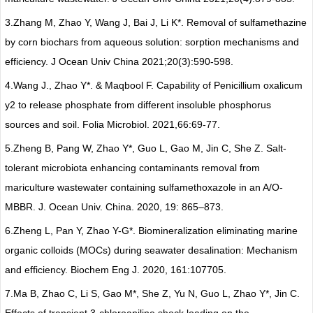
3.
Zhang M, Zhao Y, Wang J, Bai J, Li K*. Removal of sulfamethazine
by corn biochars from aqueous solution: sorption mechanisms and
efficiency. J Ocean Univ China 2021;20(3):590-598.
4.
Wang J., Zhao Y*. & Maqbool F. Capability of Penicillium oxalicum
y2 to release phosphate from different insoluble phosphorus
sources and soil. Folia Microbiol. 2021,
66:69-77.
5.
Zheng B, Pang W, Zhao Y*, Guo L, Gao M, Jin C, She Z. Salt-
tolerant microbiota enhancing contaminants removal from
mariculture wastewater containing sulfamethoxazole in an A/O-
MBBR. J. Ocean Univ. China. 2020, 19: 865–873.
6.
Zheng L, Pan Y, Zhao Y-G*. Biomineralization eliminating marine
organic colloids (MOCs) during seawater desalination: Mechanism
and efficiency. Biochem Eng J. 2020, 161:107705.
7.
Ma B, Zhao C, Li S, Gao M*, She Z, Yu N, Guo L, Zhao Y*, Jin C.
Effects of transient 3-chloroaniline shock loading on the