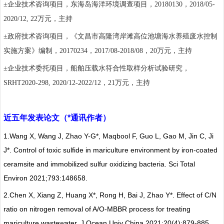
±
企业技术咨询项目，东海岛海洋环境调查项目，
20180130
，
2018/05-
2020/12, 22
万元，主持
±
政府技术咨询项目，《文昌市高隆湾岸滩高位池塘海水养殖废水控制
实施方案》编制，
20170234
，
2017/08-2018/08
，
20
万元，主持
±
企业技术委托项目，船舶压载水符合性取样分析试验研究，
SRHT2020-298, 2020/12-2022/12
，
21
万元，主持
近五年发表论文（
*
通讯作者）
1.
Wang X, Wang J, Zhao Y-G*, Maqbool F, Guo L, Gao M, Jin C, Ji
J*. Control of toxic sulfide in mariculture environment by iron-coated
ceramsite and immobilized sulfur oxidizing bacteria. Sci Total
Environ 2021;793:148658.
2.
Chen X, Xiang Z, Huang X*, Rong H, Bai J, Zhao Y*. Effect of C/N
ratio on nitrogen removal of A/O-MBBR process for treating
mariculture wastewater. J Ocean Univ China 2021;20(4):879-885.