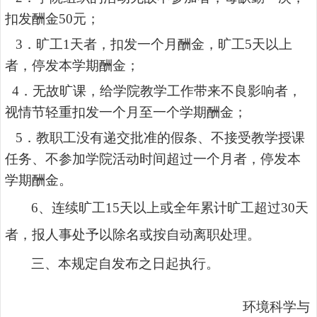
扣发酬金
50
元；
3
．旷工
1
天者，扣发一个月酬金，旷工
5
天以上
者，停发本学期酬金；
4
．无故旷课，给学院教学工作带来不良影响者，
视情节轻重扣发一个月至一个学期酬金；
5
．教职工没有递交批准的假条、不接受教学授课
任务、不参加学院活动时间超过一个月者，停发本
学期酬金。
6
、
连
续旷工
15
天以上或全年累计旷工超过
30
天
者，报人事处予以除名或按自动离职处理。
三、本规定自发布之日起执行。
环境科学与