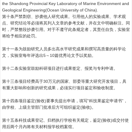
the Shandong Provincial Key Laboratory of Marine Environment and
Geological Engineering(Ocean University of China).
第十条严禁剽窃、抄袭他人研究成果。引用他人的实验成果、学术观
点、研究结论等必须将其列入文章的参考文献，并在文中明确标注。同
时，严禁整段抄袭引用。对于不遵守此条规定者，其责任自负，实验室
将给予相应的处罚。
第十一条为鼓励研究人员多出高水平研究成果和撰写高质量的科学论
文，实验室每年评选出
5
～
10
篇优秀论文予以奖励。
第十二条实验室鼓励科研项目进行成果签定、报奖与专利申请。
第十三条项目经费高于
30
万元的国家、部委等重大研究开发项目，具
有重大影响和创新的研究成果，必须实行项目鉴定和验收制度。
第十四条项目鉴定
(
验收
)
要事先提出申请，填写“科技果鉴定申请书”，
由学校、上级主管部门批准后方可组织鉴定
(
验收
)
。
第十五条科技成果登记、归档执行学校有关规定，鉴定
(
验收
)
或交付使
用后两个月内将有关材料报学校档案馆。