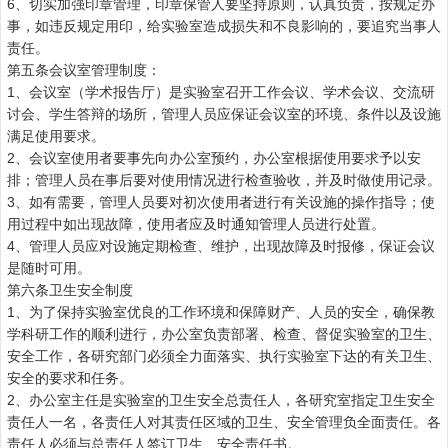
6
、切实加强印章管理，印章保管人要坚持原则，认真负责，按规定办
事，如违反规定用印，给实验室造成损失和不良影响的，要追究当事人
责任。
第五条会议室管理制度：
1
、会议室（学术报告厅）是实验室召开工作会议、学术会议、交流研
讨会、学生答辩的场所，管理人员应保证会议室的环境、条件以及设施
满足使用要求。
2
、会议室使用者要事先向办公室预约，办公室根据使用要求予以安
排；管理人员在事后要对使用情况进行检查验收，并及时做使用记录。
3
、如有需要，管理人员要对初次使用者进行有关设施的操作指导；使
用过程中如出现故障，使用者应及时通知管理人员进行处置。
4
、管理人员应对设施定期检查、维护，出现故障及时报修，保证会议
是随时可用。
第六条卫生安全制度
1
、为了保持实验室优良的工作环境和保障财产、人员的安全，确保教
学科研工作的顺利进行，办公室负责部署、检查、督促实验室的卫生、
安全工作，各研究部门必须全力面落实、执行实验室下达的有关卫生、
安全的要求和任务。
2
、办公室主任是实验室的卫生安全总责任人，各研究室指定卫生安全
责任人一名，各责任人对其责任区域的卫生、安全管理负全面责任。各
责任人必须与总责任人签订卫生、安全责任书。