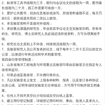
2
、标准等工具书借期为三天，期刊与会议论文的借期为一周，图书最
长借期为二个月，因工作需要可续借一月。
3
、爱护公共图书，切勿任意卷折或涂写。所借资料逾期不还，每天罚
款
5
元：损坏或遗失照价二倍以上赔偿。
4
、本实验室资料不直接对外借阅；
5
、承担重点课题的研究生，毕业前其学位论文交实验室归档。所有本
科生、研究生、博士后研究人员必须还清所借资料，方可办理离校手
续。
6
、研究生论文原则上不外借，特殊情况借期为一周。
7
、实验室研究人员公开发表的论文，须于每年十二月十五日以前交办
公室，以便进行年终总结和学术档案管理。
第四条印章管理制度：
1
、山东省海洋工程地质与环境重点实验室印章由实验室主任指定专人
保管和监印。
2
、印章必须妥善保管，不许携印章外出。
3
、凡以实验室名义发文，上报各种材料、报表，以及签订各种协议，
出具公函、证明等须经实验室主任审核后，方可用于印制并留文档备
案。
4
、任何人不得开具空白介绍信或在空白纸上盖章。
5
、建立用印登记制度，详细登记用印时间、事由、批准人及承办人。