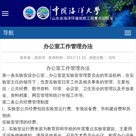
导航
办公室工作管理办法
发布者：高崇洋
发布时间：2017-11-10
浏览次数：
829
办公室工作管理办法
第一条实验室设办公室，办公室是实验室管理委员会的常设机构，在实
验室主任的领导下，负责实验室日常工作及相关事务的管理。主要包
括：公共经费、图书资料、印章、会议室、卫生安全的管理以及开放基
金、资料档案、网页管理和统计年报工作等。
第二条公共经费管理制度
l
、实验室公共经费包括实验室运行费、专项设备费、学科建设费和其
他由
实验室管理的经费。
2
、实验室运行费来源为教育部和学校的年度重点实验室拨款。主要用
于设备维修维护、课题开放基金、召开学术委员会会议、购置办公设备