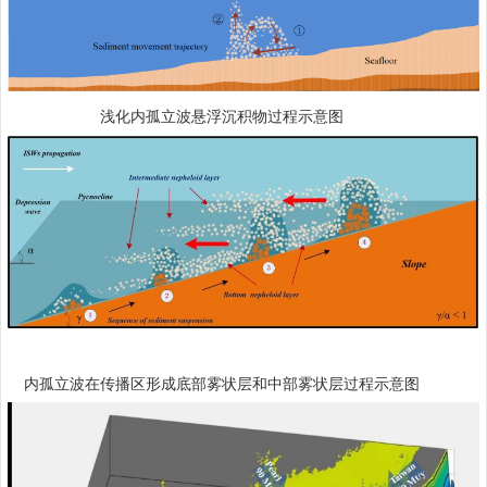
浅化内孤立波悬浮沉积物过程示意图
内孤立波在传播区形成底部雾状层和中部雾状层过程示意图