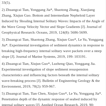
33(5).
2) Zhuangcai Tian, Yonggang Jia*, Shaotong Zhang, Xiaojiang
Zhang, Xiujun Guo. Bottom and Intermediate Nepheloid Layer
Induced by Shoaling Internal Solitary Waves: Impacts of the Angle of
the Wave Group Velocity Vector and Slope Gradients [J]. Journal of
Geophysical Research: Oceans, 2019, 124(8): 5686-5699.
3) Zhuangcai Tian, Shaotong Zhang, Xiujun Guo*, Le Yu, Yonggang
Jia*. Experimental investigation of sediment dynamics in response to
breaking high-frequency internal solitary wave packets over a steep
slope [J]. Journal of Marine Systems, 2019, 199: 103191.
4) Zhuangcai Tian, Xiujun Guo*, Luzheng Qiao, Yonggang Jia.
Experimental investigation of slope sediment resuspension
characteristics and influencing factors beneath the internal solitary
wave-breaking process [J]. Bulletin of Engineering Geology & the
Environment, 2019, 78(2): 959-967.
5) Zhuangcai Tian, Tian Chen, Xiujun Guo*, Le Yu, Yonggang Jia*.
Penetration depth of the dynamic response of seabed induced by
internal solitary waves [J]. Applied Ocean Research, 2019, 90: