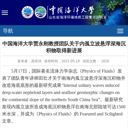
导航
中国海洋大学贾永刚教授团队关于内孤立波悬浮深海沉
积物取得新进展
发布者：高崇洋
发布时间：2021-05-19
浏览次数：
1620
5
月
17
日，国际著名流体力学杂志《
Physics of Fluids
》发
表了团队青年讲师田壮才关于南海内孤立波悬浮深海沉积物并
改造海底底形的最新研究成果“
Internal solitary waves induced
deep-water nepheloid layers and seafloor geomorphic changes on
the continental slope of the northern South China Sea
”。最新研究
发现内孤立波所造成海底沉积物悬浮在南海北部陆坡可达
1500
米水深，并成为《
Physics of Fluids
》的
Fearured and Scilighted
文章。