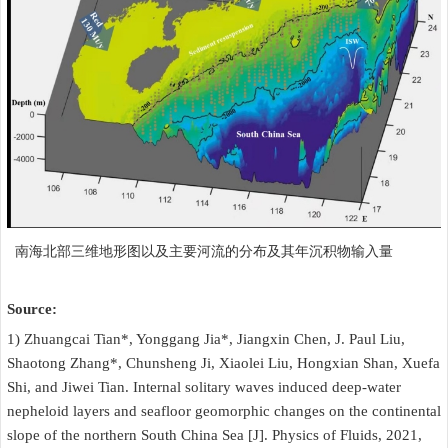
南海北部三维地形图以及主要河流的分布及其年沉积物输入量
Source:
1) Zhuangcai Tian*, Yonggang Jia*, Jiangxin Chen, J. Paul Liu,
Shaotong Zhang*, Chunsheng Ji, Xiaolei Liu, Hongxian Shan, Xuefa
Shi, and Jiwei Tian. Internal solitary waves induced deep-water
nepheloid layers and seafloor geomorphic changes on the continental
slope of the northern South China Sea [J]. Physics of Fluids, 2021,