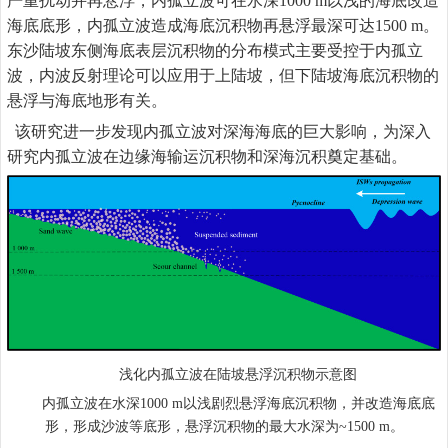
严重扰动并再悬浮，内孤立波可在水深
1000 m
以浅的海底改造
海底底形，内孤立波造成海底沉积物再悬浮最深可达
1500 m
。
东沙陆坡东侧海底表层沉积物的分布模式主要受控于内孤立
波，内波反射理论可以应用于上陆坡，但下陆坡海底沉积物的
悬浮与海底地形有关。
该研究进一步发现内孤立波对深海海底的巨大影响，为深入
研究内孤立波在边缘海输运沉积物和深海沉积奠定基础。
浅化内孤立波在陆坡悬浮沉积物示意图
内孤立波在水深
以浅剧烈悬浮海底沉积物，并改造海底底
1000 m
形，形成沙波等底形，悬浮沉积物的最大水深为
。
~1500 m