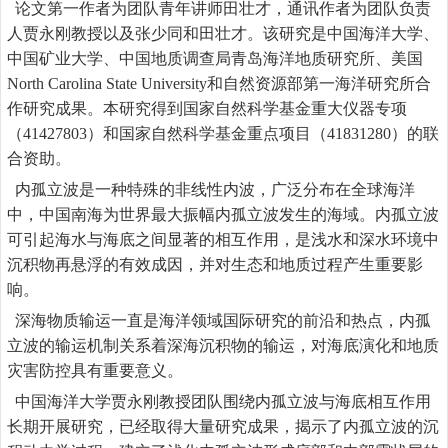
论文第一作者为团队青年讲师田壮才，通讯作者为团队负责
人贾永刚教授以及张少同和田壮才。该研究是中国海洋大学、
中国矿业大学、中国地质调查局青岛海洋地质研究所、美国
North Carolina State University
和自然资源部第一海洋研究所合
作研究成果。本研究得到国家自然科学基金重大仪器专项
（
41427803
）和国家自然科学基金重点项目（
41831280
）的联
合资助。
内孤立波是一种特殊的非线性内波，广泛分布在全球海洋
中，中国南海为世界最大振幅内孤立波发生的海域。内孤立波
可引起海水与海底之间显著的相互作用，是浅水和深水环境中
沉积物再悬浮的有效成因，并对生态和地质过程产生重要影
响。
深海物质输运一直是海洋领域国际研究的前沿和热点，内孤
立波的输运机制关系着深海沉积物的输运，对海底演化和地质
灾害防控具有重要意义。
中国海洋大学贾永刚教授团队围绕内孤立波与海底相互作用
长期开展研究，已经取得大量研究成果，揭示了内孤立波的沉