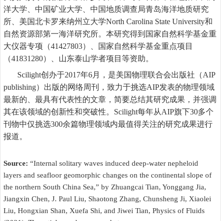
洋大学、中国矿业大学、中国地质调查局青岛海洋地质研究
所、美国北卡罗来纳州立大学
North Carolina State University
和
自然资源部第一海洋研究所。本研究得到国家自然科学基金重
大仪器专项（
41427803
）、国家自然科学基金重点项目
（
41831280
）、山东泰山学者项目等资助。
Scilight
创办于
2017
年
6
月，是美国物理联合会出版社（
AIP
publishing
）出版的网络周刊，致力于挑选
AIP
发表的物理领域
最新的、最具有代表性的文章，简要总结其研究成果，并强调
其在该领域的创新性和突破性。
Scilight
每年从
AIP
旗下
30
多个
刊物中仅挑选
300
余篇物理领域内最值得关注的研究成果进行
报道。
Source:
“Internal solitary waves induced deep-water nepheloid
layers and seafloor geomorphic changes on the continental slope of
the northern South China Sea,” by Zhuangcai Tian, Yonggang Jia,
Jiangxin Chen, J. Paul Liu, Shaotong Zhang, Chunsheng Ji, Xiaolei
Liu, Hongxian Shan, Xuefa Shi, and Jiwei Tian, Physics of Fluids