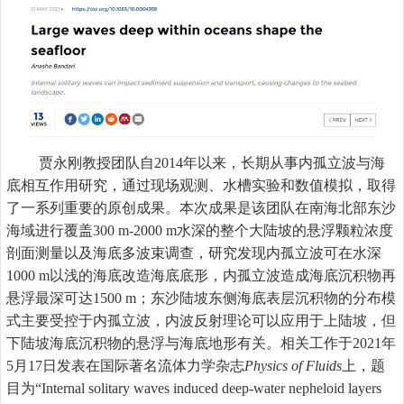
贾永刚教授团队自
2014
年以来，长期从事内孤立波与海
底相互作用研究，通过现场观测、水槽实验和数值模拟，取得
了一系列重要的原创成果。本次成果是该团队在南海北部东沙
海域进行覆盖
300 m-2000 m
水深的整个大陆坡的悬浮颗粒浓度
剖面测量以及海底多波束调查，研究发现内孤立波可在水深
1000 m
以浅的海底改造海底底形，内孤立波造成海底沉积物再
悬浮最深可达
1500 m
；东沙陆坡东侧海底表层沉积物的分布模
式主要受控于内孤立波，内波反射理论可以应用于上陆坡，但
下陆坡海底沉积物的悬浮与海底地形有关。相关工作于
2021
年
5
月
17
日发表在国际著名流体力学杂志
Physics of Fluids
上，题
目为“
Internal solitary waves induced deep-water nepheloid layers