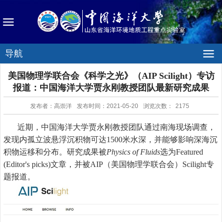
导航
美国物理学联合会《科学之光》（AIP Scilight）专访
报道：中国海洋大学贾永刚教授团队最新研究成果
发布者：高崇洋
发布时间：2021-05-20
浏览次数：
2175
近期，中国海洋大学贾永刚教授团队通过南海现场调查，
发现内孤立波悬浮沉积物可达
1500
米水深，并能够影响深海沉
积物运移和分布。研究成果被
Physics of Fluids
选为
Featured
(Editor's picks)
文章，并被
AIP
（美国物理学联合会）
Scilight
专
题报道。