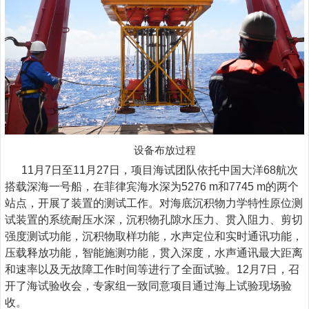
设备布放过程
11
月
7
日至
11
月
27
日，项目海试团队依托中国大洋
68
航次
搭载深海一号船，在菲律宾海水深为
5276 m
和
7745 m
的两个
站点，开展了装置的测试工作。对海底沉积物力学特性原位测
试装置的系统耐压水深，沉积物孔隙水压力、贯入阻力、剪切
强度测试功能，沉积物取样功能，水声定位和实时通讯功能，
压载释放功能，智能施测功能，贯入深度，水声通讯最大距离
和速率以及无故障工作时间等进行了全面试验。
12
月
7
日，召
开了海试验收会，专家组一致同意项目通过海上试验现场验
收。