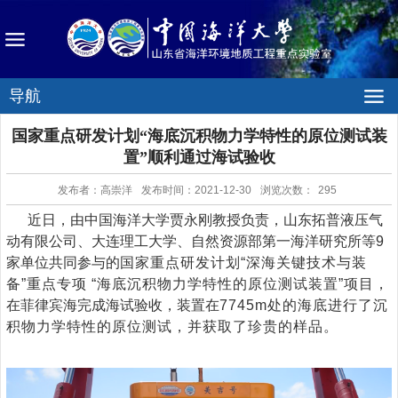
导航
国家重点研发计划“海底沉积物力学特性的原位测试装
置”顺利通过海试验收
发布者：高崇洋
发布时间：2021-12-30
浏览次数：
295
近日，由中国海洋大学贾永刚教授负责，山东拓普液压气
动有限公司、大连理工大学、自然资源部第一海洋研究所等
9
家单位共同参与的
国家重点研发计划“深海关键技术与装
备”重点专项 “海底沉积物力学特性的原位测试装置”项目
，
在菲律宾海完成海试验收，装置在
7745m
处的海底进行了沉
积物力学特性的原位测试，并获取了珍贵的样品
。