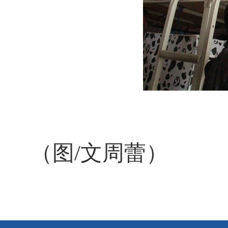
（图
/
文周蕾）