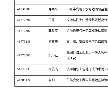
41731280
郑西来
山东半岛地下水源地硝酸盐富
41772294
王栋
深海粘性土中滑动防沉板复合
41772307
郭秀军
近海浅层气电阻率成像法探测
41775148
祁建华
雾、霾、雾霾天气下沿海城市
我国近海至西北太平洋大气中
41776086
姚小红
的研究
51779235
杨俊杰
滨海相软土场地形成的水泥土
41705124
高阳
气候变化下我国华北地区热浪