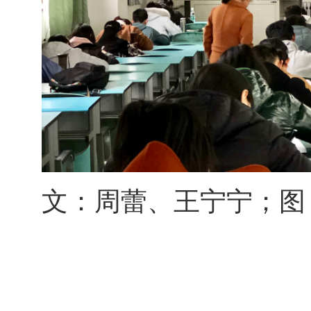
文：周蕾、王宁宁；图