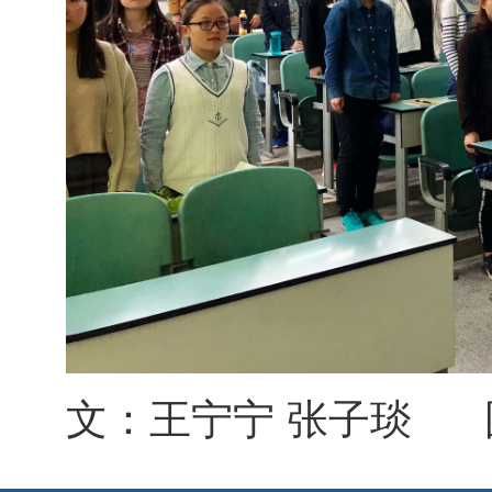
文：王宁宁 张子琰 