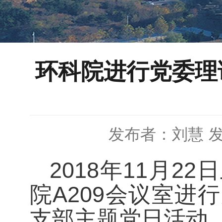
环科院进行党委理
发布者：刘慧
发
2018
年
11
月
22
日
院
A209
会议室进行
支部主题党日活动