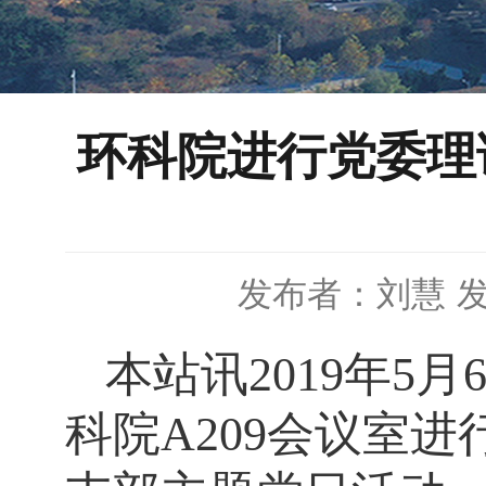
环科院进行党委理
发布者：刘慧
发
本站讯
2019
年
5
月
科院
A209
会议室进