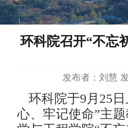
环科院召开“不忘
发布者：刘慧
发
环科院于
9
月
25
日
心、牢记使命”主