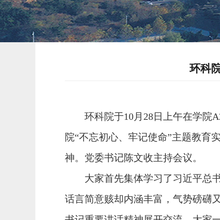
环科
环科院于
10
月
28
日上午在学院
A
院“不忘初心、牢记使命”主题教育
神。党委书记陈文收主持会议。
大家首先集体学习了习近平总
话言简意赅却内涵丰富，气势磅礴
书记重要讲话精神展开交流。大家