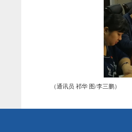
（通讯员 祁华 图
/
李三鹏）