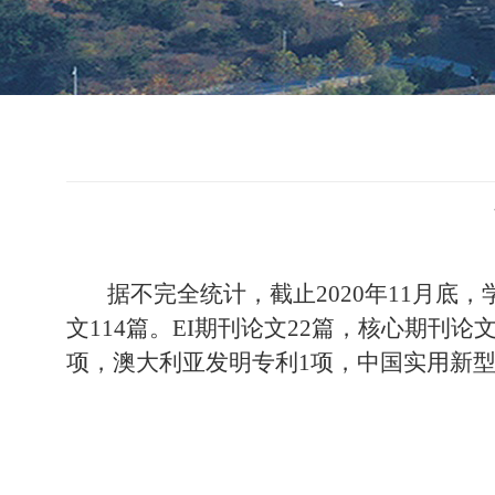
据不完全统计，截止
20
20
年
11月底
文
114
篇。
EI期刊论文
22
篇，核心期刊论
项，澳大利亚发明专利
1
项，中国实用新