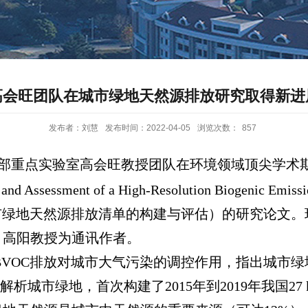
高会旺团队在城市绿地天然源排放研究取得新进
发布者：刘慧
发布时间：2022-04-05
浏览次数：
857
部重点实验室高会旺教授团队在环境领域顶尖学术
and Assessment of a High-Resolution Biogenic Emissi
市绿地天然源排放清单的构建与评估）的研究论文。
，高阳教授为通讯作者。
BVOC
排放对城市大气污染的调控作用，指出城市绿
解析城市绿地，首次构建了
2015
年到
2019
年我国
27