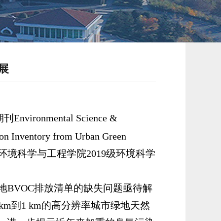
展
期刊
Environmental Science &
on Inventory from Urban Green
环境科学与工程学院
2019
级环境科学
地
BVOC
排放清单的缺失问题亟待解
 km
到
1 km
的高分辨率城市绿地天然