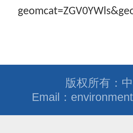
geomcat=ZGV0YWls&g
版权所有：中
Email：environmen