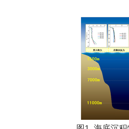
图
1
.
海底沉积