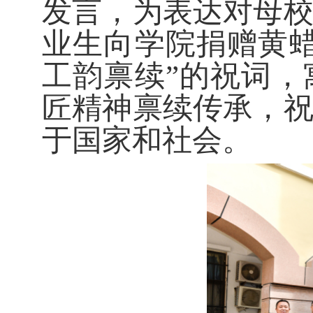
发言，为表达对母
业生向学院捐赠黄
工韵禀续”的祝词
匠精神禀续传承，
于国家和社会。