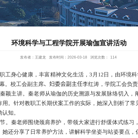
环境科学与工程学院开展瑜伽宣讲活动
发布者：王建龙
发布时间：2026-03-18
浏览次数：
114
教职工身心健康，丰富精神文化生活，
3
月
12
日，由环境科
启幕。校工会副主席
、妇委会副主任
李红涛，学院工会负责
秦颖主讲。秦老师从瑜伽的历史溯源与发展脉络切入，阐
作用。针对教职工长期伏案工作的实际，她深入剖析了常
动认知。
节。秦老师围绕颈肩养护，带领大家进行舒缓体式练习
。她还分享了日常养护方法，讲解科学坐姿与站姿要点，