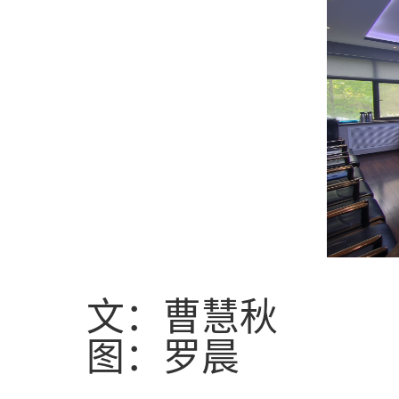
文：曹慧秋
图：罗晨