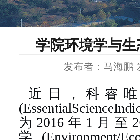
学院环境学与生
发布者：马海鹏
近日，科睿
(EssentialScienceIndi
为
2016
年
1
月至
2
学
(
Environment/Ec