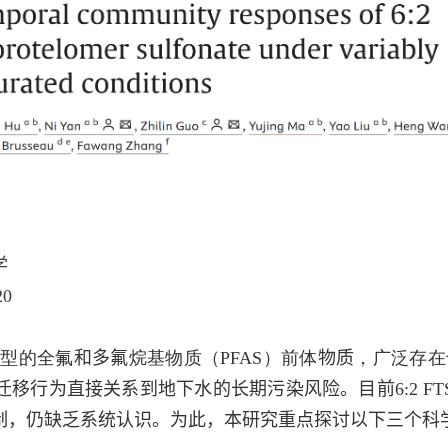
学
20
典型的全氟
和多氟
烷基物质（
PFAS
）前体
物质
，广泛存在
迁移行为直接关系到地下水的长期污染风险。目前
6:2 FT
制，仍缺乏系统认识。
为此，
本研究
重点探讨
以下三个科