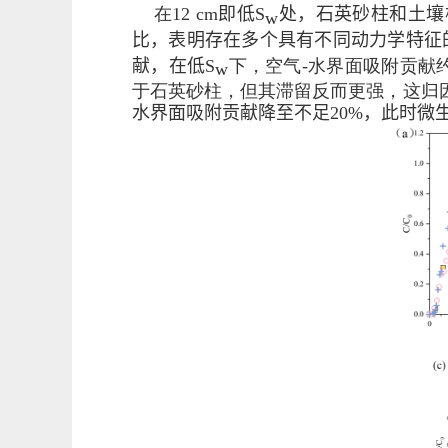
在
12 cm
即
低
S
处，石英砂柱和土壤
w
比，表明存在多个具有不同动力学特征
献
，
在低
S
下，空气
-
水界面吸附贡献
w
于石英砂柱，但其滞留反而更强，这归
水
界面吸附贡献降至不足
20%
，此时
微