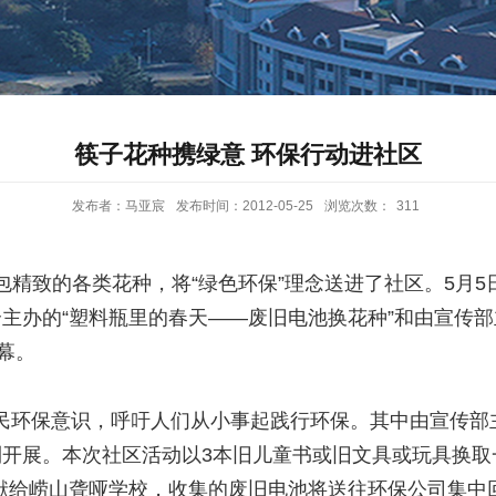
筷子花种携绿意 环保行动进社区
发布者：马亚宸
发布时间：2012-05-25
浏览次数：
311
包精致的各类花种，将“绿色环保”理念送进了社区。5月
合主办的“塑料瓶里的春天――废旧电池换花种”和由宣传
幕。
环保意识，呼吁人们从小事起践行环保。其中由宣传部主
利开展。本次社区活动以3本旧儿童书或旧文具或玩具换取
献给崂山聋哑学校，收集的废旧电池将送往环保公司集中