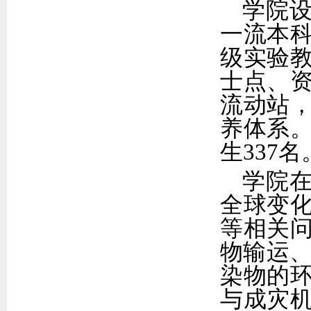
学院
一流本
级实验
士点、
流动站
养体系
生
3
37
名
学院
全球变
等相关
物输运
染物的
与成灾