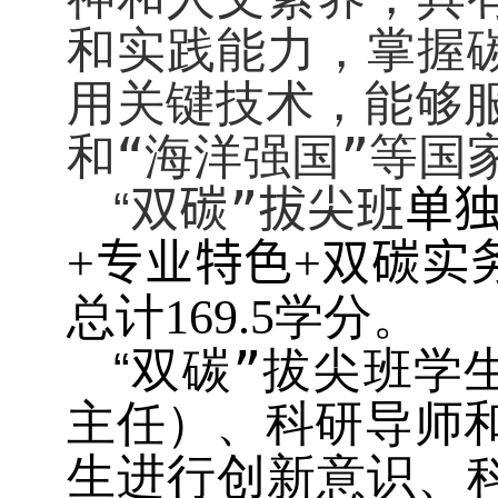
和实践能力，掌握
用关键技术，能够
和“海洋强国”等国
双碳”拔尖班
单
“
专业
特色
双碳
实
+
+
总计
学分
。
169.5
双碳”拔尖班学
“
主任）、科研
导
师
生进行创新意识、