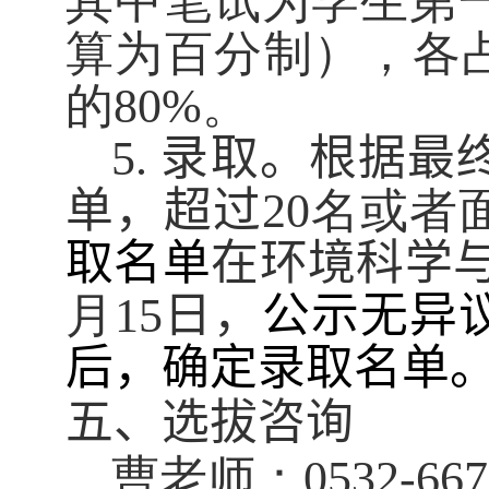
其中笔试为学生第
算为百分制），各
的
。
80
%
录取。根据最
5.
单
，超过
名或者
20
取名单
在环境科学
月
日，
公示无异
1
5
后，确定录取名单
五、选拔咨询
曹老师：
0
532-66