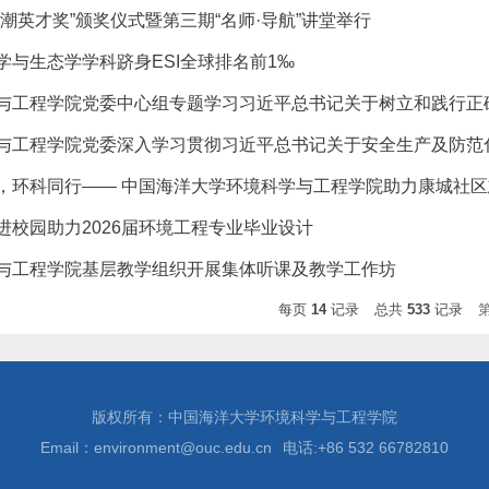
海潮英才奖”颁奖仪式暨第三期“名师·导航”讲堂举行
学与生态学学科跻身ESI全球排名前1‰
与工程学院党委中心组专题学习习近平总书记关于树立和践行正
与工程学院党委深入学习贯彻习近平总书记关于安全生产及防范
，环科同行—— 中国海洋大学环境科学与工程学院助力康城社
进校园助力2026届环境工程专业毕业设计
与工程学院基层教学组织开展集体听课及教学工作坊
每页
14
记录
总共
533
记录
版权所有：中国海洋大学环境科学与工程学院
Email：environment@ouc.edu.cn
电话:+86 532 66782810