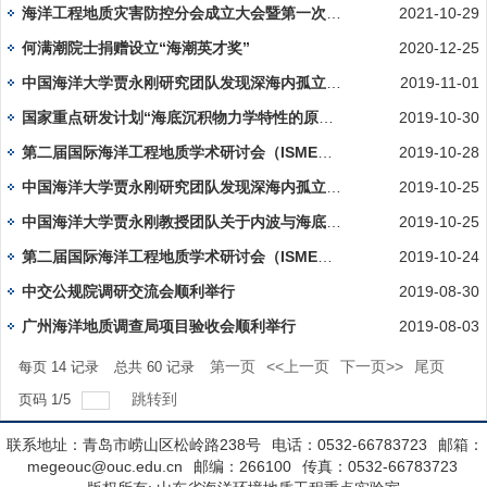
海洋工程地质灾害防控分会成立大会暨第一次会员代表大会在京召开
2021-10-29
何满潮院士捐赠设立“海潮英才奖”
2020-12-25
中国海洋大学贾永刚研究团队发现深海内孤立波悬浮海底沉积物
2019-11-01
国家重点研发计划“海底沉积物力学特性的原位测试装置” 详细设...
2019-10-30
第二届国际海洋工程地质学术研讨会（ISMEG2019）成功召开
2019-10-28
中国海洋大学贾永刚研究团队发现深海内孤立波悬浮海底沉积物
2019-10-25
中国海洋大学贾永刚教授团队关于内波与海底相互作用的研究获得突...
2019-10-25
第二届国际海洋工程地质学术研讨会（ISMEG2019）在大连召开
2019-10-24
中交公规院调研交流会顺利举行
2019-08-30
广州海洋地质调查局项目验收会顺利举行
2019-08-03
第一页
<<上一页
下一页>>
尾页
每页
14
记录
总共
60
记录
跳转到
页码
1
/
5
联系地址：青岛市崂山区松岭路238号
电话：0532-66783723
邮箱：
megeouc@ouc.edu.cn
邮编：266100
传真：0532-66783723