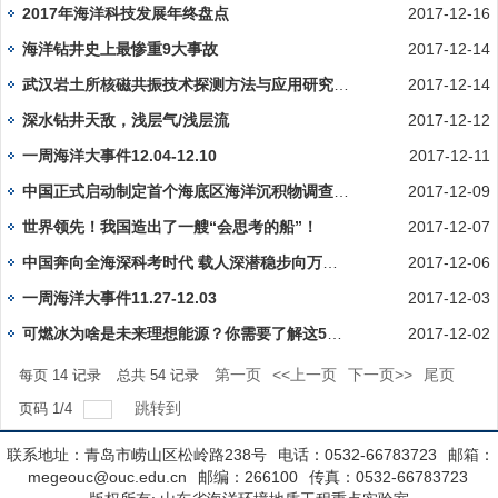
2017年海洋科技发展年终盘点
2017-12-16
海洋钻井史上最惨重9大事故
2017-12-14
武汉岩土所核磁共振技术探测方法与应用研究获进展
2017-12-14
深水钻井天敌，浅层气/浅层流
2017-12-12
一周海洋大事件12.04-12.10
2017-12-11
中国正式启动制定首个海底区海洋沉积物调查国际标准
2017-12-09
世界领先！我国造出了一艘“会思考的船”！
2017-12-07
中国奔向全海深科考时代 载人深潜稳步向万米级挺进
2017-12-06
一周海洋大事件11.27-12.03
2017-12-03
可燃冰为啥是未来理想能源？你需要了解这5个方面
2017-12-02
第一页
<<上一页
下一页>>
尾页
每页
14
记录
总共
54
记录
跳转到
页码
1
/
4
联系地址：青岛市崂山区松岭路238号
电话：0532-66783723
邮箱：
megeouc@ouc.edu.cn
邮编：266100
传真：0532-66783723